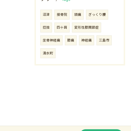
沼津
接骨院
頭痛
ぎっくり腰
捻挫
四十肩
変形性膝関節症
坐骨神経痛
膝痛
神経痛
三島市
清水町