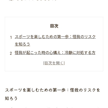
目次
スポーツを楽しむための第一歩：怪我のリスク
を知ろう
怪我が起こった時の心構え：冷静に対処する方
法
接骨院の力：専門家による効果的な治療法
自宅でできるリハビリ：早期回復を目指そう
怪我からの復帰をサポートするトレーニング法
スポーツを楽しむための第一歩：怪我のリスクを
再発防止！運動後のケアと注意点
知ろう
健康な身体でスポーツを楽しむためのまとめ