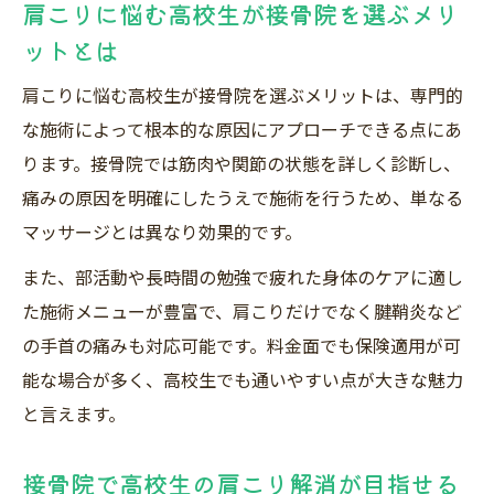
解説
肩こりに悩む高校生が接骨院を選ぶメリ
ットとは
接骨院利用時の服装や女性の不安を徹底解説
接骨院通院時の服装選びと女性の安心ポイ
肩こりに悩む高校生が接骨院を選ぶメリットは、専門的
ント
な施術によって根本的な原因にアプローチできる点にあ
接骨院で高校生が服装や下着に悩まないた
ります。接骨院では筋肉や関節の状態を詳しく診断し、
めに
痛みの原因を明確にしたうえで施術を行うため、単なる
女性高校生が接骨院を安心して利用するコ
マッサージとは異なり効果的です。
ツ
また、部活動や長時間の勉強で疲れた身体のケアに適し
整体時のブラジャー着用で接骨院の不安を
た施術メニューが豊富で、肩こりだけでなく腱鞘炎など
減らす方法
の手首の痛みも対応可能です。料金面でも保険適用が可
接骨院で高校生女性が気を付けたい服装の
能な場合が多く、高校生でも通いやすい点が大きな魅力
工夫
と言えます。
腱鞘炎改善を目指す高校生に役立つ接骨院の活
接骨院で高校生の肩こり解消が目指せる
用法