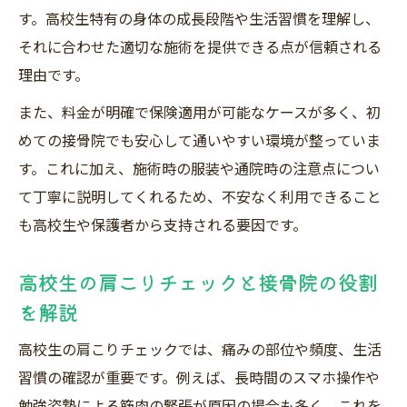
す。高校生特有の身体の成長段階や生活習慣を理解し、
内容
それに合わせた適切な施術を提供できる点が信頼される
初めての接骨院安心体験で通院の悩みを解消
理由です。
初めて接骨院を利用する高校生の安心ポイ
また、料金が明確で保険適用が可能なケースが多く、初
ント
めての接骨院でも安心して通いやすい環境が整っていま
接骨院初心者の高校生が不安を減らすため
す。これに加え、施術時の服装や通院時の注意点につい
の体験談
て丁寧に説明してくれるため、不安なく利用できること
高校生が接骨院で通院の悩みを解消する方
も高校生や保護者から支持される要因です。
法
接骨院初体験で高校生が知っておきたい流
高校生の肩こりチェックと接骨院の役割
れ
を解説
接骨院の安心体験で高校生の通院ハードル
高校生の肩こりチェックでは、痛みの部位や頻度、生活
を下げる
習慣の確認が重要です。例えば、長時間のスマホ操作や
勉強姿勢による筋肉の緊張が原因の場合も多く、これを