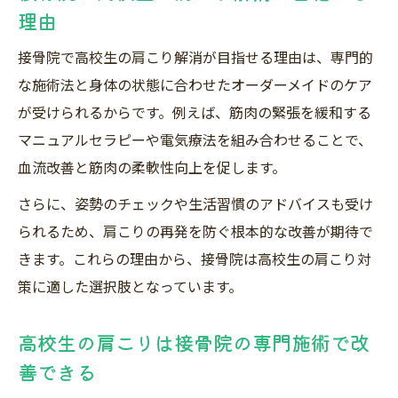
理由
腱鞘炎を抱える高校生に接骨院ができるこ
と
接骨院で高校生の肩こり解消が目指せる理由は、専門的
接骨院の施術で腱鞘炎を改善する具体的な
な施術法と身体の状態に合わせたオーダーメイドのケア
流れ
が受けられるからです。例えば、筋肉の緊張を緩和する
高校生の腱鞘炎治療に接骨院を選ぶメリッ
マニュアルセラピーや電気療法を組み合わせることで、
ト
血流改善と筋肉の柔軟性向上を促します。
腱鞘炎が心配な高校生が接骨院で相談すべ
さらに、姿勢のチェックや生活習慣のアドバイスも受け
き点
られるため、肩こりの再発を防ぐ根本的な改善が期待で
接骨院の腱鞘炎ケアは高校生にも効果が期
きます。これらの理由から、接骨院は高校生の肩こり対
待できる
策に適した選択肢となっています。
料金や割引で迷わない接骨院賢い通い方ガイド
高校生の肩こりは接骨院の専門施術で改
高校生が接骨院を賢く利用する料金のポイ
善できる
ント