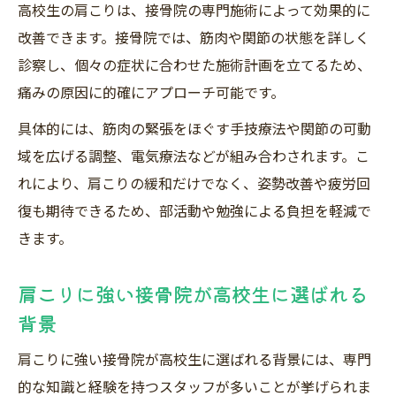
接骨院の料金や無料特典を高校生が活用す
高校生の肩こりは、接骨院の専門施術によって効果的に
る方法
改善できます。接骨院では、筋肉や関節の状態を詳しく
高校生限定の接骨院割引や料金体系を徹底
診察し、個々の症状に合わせた施術計画を立てるため、
解説
痛みの原因に的確にアプローチ可能です。
接骨院の料金に迷う高校生が知るべき情報
具体的には、筋肉の緊張をほぐす手技療法や関節の可動
高校生が安心して通える接骨院の料金チェ
域を広げる調整、電気療法などが組み合わされます。こ
ック法
れにより、肩こりの緩和だけでなく、姿勢改善や疲労回
整体か整骨院か悩む高校生へ接骨院の強み紹介
復も期待できるため、部活動や勉強による負担を軽減で
きます。
接骨院と整体の違いを高校生向けに解説
高校生が接骨院を選ぶべき理由とその強み
肩こりに強い接骨院が高校生に選ばれる
整体か接骨院か悩む高校生におすすめの選
背景
び方
肩こりに強い接骨院が高校生に選ばれる背景には、専門
接骨院なら高校生の悩みに専門対応が可能
的な知識と経験を持つスタッフが多いことが挙げられま
高校生が接骨院を選ぶメリットとサービス