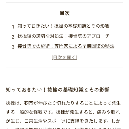
目次
知っておきたい！捻挫の基礎知識とその影響
捻挫後の適切な対処法：接骨院のアプローチ
接骨院での施術：専門家による早期回復の秘訣
日常生活で気をつけるべき捻挫予防法
ストレッチがカギ！捻挫回復を助けるテクニッ
ク
心のサポート：捻挫からの心の回復も考える
知っておきたい！捻挫の基礎知識とその影響
次に備える！捻挫から学んだ教訓と未来への一
捻挫は、靭帯が伸びたり切れたりすることによって発生
歩
する一般的な怪我です。捻挫が発生すると、痛みや腫れ
が生じ、日常生活やスポーツに支障をきたします。しか