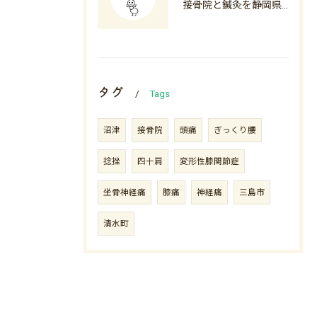
接骨院と鍼灸を静岡県沼津市下田市で料金から選び方まで徹底解説
タグ
Tags
沼津
接骨院
頭痛
ぎっくり腰
捻挫
四十肩
変形性膝関節症
坐骨神経痛
膝痛
神経痛
三島市
清水町