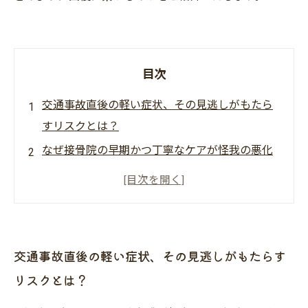
目次
交通事故直後の軽い症状、その見逃しがもたら
すリスクとは？
なぜ接骨院の早期かつ丁寧なケアが怪我の悪化
を防ぐのか？
接骨院で行う専門的な診断と手技療法、その具
体的な内容と効果
継続的なサポートが回復に不可欠！患者に寄り
交通事故直後の軽い症状、その見逃しがもたらす
添う接骨院の取り組み
リスクとは？
安心して通える接骨院選びのポイントと交通事
故後の回復事例