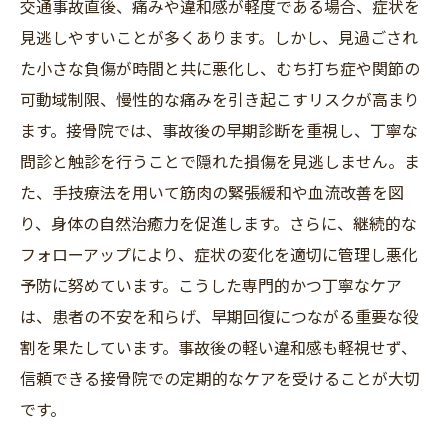
交通事故直後、痛みや違和感が軽度である場合、症状を
交通事故後の怪我悪化を防ぐために知っておく
見逃しやすいことが多くあります。しかし、見過ごされ
べき注意点とは？
た小さな負傷が時間と共に悪化し、むち打ち症や関節の
可動域制限、慢性的な痛みを引き起こすリスクが高まり
接骨院が導く自然治癒力の引き出し方と回復へ
ます。接骨院では、事故後の早期診断を重視し、丁寧な
の道筋
問診と触診を行うことで隠れた損傷を見逃しません。ま
た、手技療法を用いて筋肉の緊張緩和や血流改善を図
り、身体の自然治癒力を促進します。さらに、継続的な
フォローアップにより、症状の変化を適切に管理し悪化
予防に努めています。こうした専門的かつ丁寧なケア
は、患者の不安を和らげ、早期回復につながる重要な役
割を果たしています。事故後の軽い違和感も軽視せず、
信頼できる接骨院での定期的なケアを受けることが大切
です。