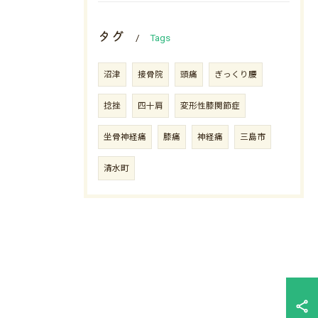
タグ
Tags
沼津
接骨院
頭痛
ぎっくり腰
捻挫
四十肩
変形性膝関節症
坐骨神経痛
膝痛
神経痛
三島市
清水町