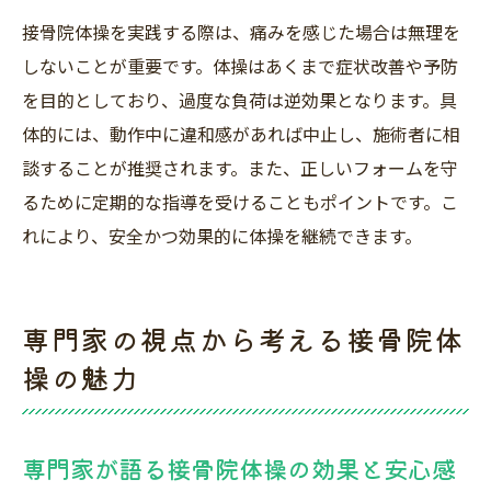
接骨院体操を続けるコツとモチベーション
接骨院体操を実践する際は、痛みを感じた場合は無理を
維持法
しないことが重要です。体操はあくまで症状改善や予防
忙しい人でも実践しやすい接骨院体操の習
を目的としており、過度な負荷は逆効果となります。具
慣化
体的には、動作中に違和感があれば中止し、施術者に相
接骨院体操で得られる日常生活の変化や効
談することが推奨されます。また、正しいフォームを守
果
るために定期的な指導を受けることもポイントです。こ
自分に合った接骨院体操の見つけ方と工夫
れにより、安全かつ効果的に体操を継続できます。
接骨院体操で快適な毎日をサポートする方
法
専門家の視点から考える接骨院体
長く続けるための接骨院体操のポイントま
とめ
操の魅力
専門家が語る接骨院体操の効果と安心感