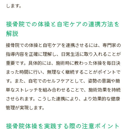
膝ぶらぶら体操による関節ケアのポイント
します。
接骨院体操で痛みの根本原因を理解し対策
日々のセルフケアに接骨院体操を取り入れ
接骨院での体操と自宅ケアの連携方法を
る
解説
話題の体操を接骨院で学ぶメリットとは
接骨院での体操と自宅ケアを連携させるには、専門家の
接骨院で話題の体操を学ぶ利点と安心感
指導内容を正確に理解し、日常生活に取り入れることが
専門家が直接指導する接骨院体操の魅力
重要です。具体的には、施術時に教わった体操を毎日決
接骨院体操が評価される理由とその効果
まった時間に行い、無理なく継続することがポイントで
高林孝光氏の理論を参考にした体操の特徴
す。また、自宅でのセルフケアとして、姿勢の意識や簡
単なストレッチを組み合わせることで、施術効果を持続
接骨院体操で得られる健康への自信とは
させられます。こうした連携により、より効果的な健康
接骨院体操が地域で話題になる理由
管理が実現します。
続けやすい接骨院体操で快適な毎日を手に入れ
る
接骨院体操を実践する際の注意ポイント