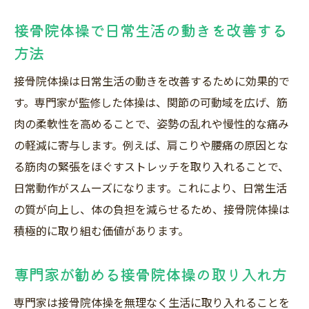
専門家の視点から考える接骨院体操の魅力
接骨院体操で日常生活の動きを改善する
専門家が語る接骨院体操の効果と安心感
方法
接骨院体操が痛みの根本改善に役立つ理由
整骨院との違いから見る接骨院体操の特徴
接骨院体操は日常生活の動きを改善するために効果的で
す。専門家が監修した体操は、関節の可動域を広げ、筋
接骨院体操で身長アップを目指すアプロー
肉の柔軟性を高めることで、姿勢の乱れや慢性的な痛み
チ
の軽減に寄与します。例えば、肩こりや腰痛の原因とな
高林孝光氏の理論に学ぶ接骨院体操の活用
る筋肉の緊張をほぐすストレッチを取り入れることで、
法
日常動作がスムーズになります。これにより、日常生活
接骨院体操が健康維持に選ばれるポイント
の質が向上し、体の負担を減らせるため、接骨院体操は
自宅ケアに活かせる接骨院発の体操メソッド
積極的に取り組む価値があります。
接骨院体操を自宅ケアへ応用するコツ
膝ぶらぶら体操のやり方と実践のポイント
専門家が勧める接骨院体操の取り入れ方
自宅で簡単にできる接骨院体操の選び方
専門家は接骨院体操を無理なく生活に取り入れることを