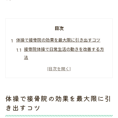
目次
体操で接骨院の効果を最大限に引き出すコツ
接骨院体操で日常生活の動きを改善する方
法
専門家が勧める接骨院体操の取り入れ方
接骨院の体操で効果を実感する継続の秘訣
体操指導が接骨院の施術効果を高める理由
接骨院での体操と自宅ケアの連携方法を解
体操で接骨院の効果を最大限に引
説
き出すコツ
接骨院体操を実践する際の注意ポイント