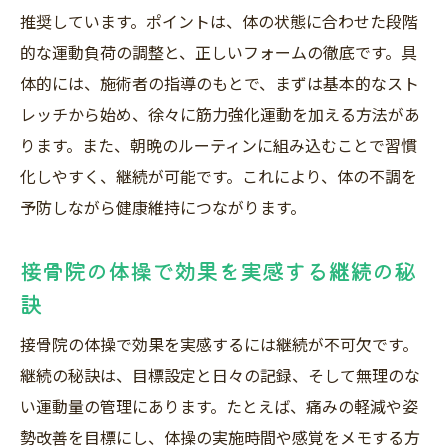
接骨院体操とセルフストレッチの組み合わ
推奨しています。ポイントは、体の状態に合わせた段階
せ術
的な運動負荷の調整と、正しいフォームの徹底です。具
自宅でも続けやすい接骨院体操の工夫
体的には、施術者の指導のもとで、まずは基本的なスト
接骨院体操を家族で実践するメリット
レッチから始め、徐々に筋力強化運動を加える方法があ
ります。また、朝晩のルーティンに組み込むことで習慣
健康維持なら接骨院体操を日常に取り入れよう
化しやすく、継続が可能です。これにより、体の不調を
接骨院体操で毎日の健康維持を習慣化する
予防しながら健康維持につながります。
忙しくても続けやすい接骨院体操の方法
接骨院体操が姿勢改善や痛み予防に役立つ
接骨院の体操で効果を実感する継続の秘
理由
訣
日常生活で気をつけたい接骨院体操のポイ
接骨院の体操で効果を実感するには継続が不可欠です。
ント
継続の秘訣は、目標設定と日々の記録、そして無理のな
接骨院体操の効果を上げる生活リズムの整
い運動量の管理にあります。たとえば、痛みの軽減や姿
え方
勢改善を目標にし、体操の実施時間や感覚をメモする方