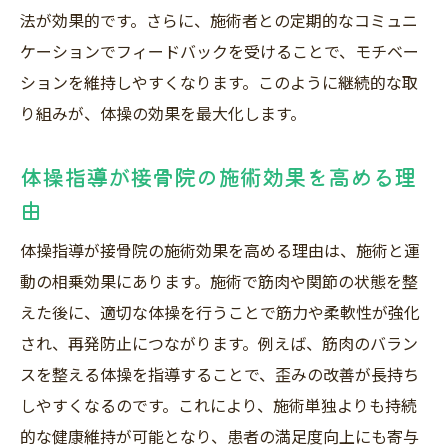
接骨院体操で心身のバランスを整える
法が効果的です。さらに、施術者との定期的なコミュニ
姿勢改善へ導く接骨院の体操ポイント
ケーションでフィードバックを受けることで、モチベー
接骨院体操で猫背や反り腰を改善する方法
ションを維持しやすくなります。このように継続的な取
姿勢矯正に役立つ接骨院体操の実践法
り組みが、体操の効果を最大化します。
接骨院体操で身長アップを目指すポイント
体操指導が接骨院の施術効果を高める理
専門家推奨の正しい接骨院体操と姿勢意識
由
高林孝光氏の身長理論と接骨院体操の関係
接骨院体操で美しい姿勢を手に入れるコツ
体操指導が接骨院の施術効果を高める理由は、施術と運
接骨院体操とセルフケアで痛みの緩和を目指す
動の相乗効果にあります。施術で筋肉や関節の状態を整
えた後に、適切な体操を行うことで筋力や柔軟性が強化
接骨院体操が慢性的な痛みを和らげる理由
され、再発防止につながります。例えば、筋肉のバラン
セルフケアに役立つ接骨院体操の実践法
スを整える体操を指導することで、歪みの改善が長持ち
接骨院体操とマッサージの効果的な使い分
しやすくなるのです。これにより、施術単独よりも持続
け
的な健康維持が可能となり、患者の満足度向上にも寄与