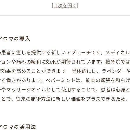
実践！接骨院でのメディカルアロマ利用ガイド
健康と癒しの新習慣：接骨院でのメディカルアロマのま
患者の声：接骨院でのメディカルアロマの体験談
未来の治療法：接骨院におけるメディカルアロマの可能
アロマの導入
の患者に癒しを提供する新しいアプローチです。メディカ
ションや痛みの緩和に効果が期待されています。接骨院で
効果を高めることができます。 具体的には、ラベンダー
せる働きがあります。ペパーミントは、筋肉の緊張を和ら
やマッサージオイルとして使用することで、患者は心身と
ことで、従来の施術方法に新しい価値をプラスできるため
アロマの活用法