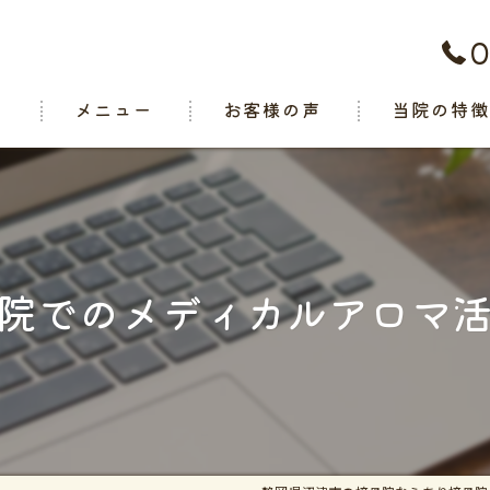
0
ト
メニュー
お客様の声
当院の特
腰痛
肩こり
関節痛
院でのメディカルアロマ
スポーツ
交通事故