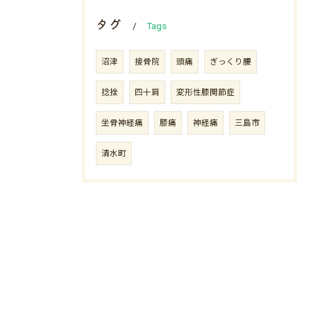
タグ
Tags
沼津
接骨院
頭痛
ぎっくり腰
捻挫
四十肩
変形性膝関節症
坐骨神経痛
膝痛
神経痛
三島市
清水町