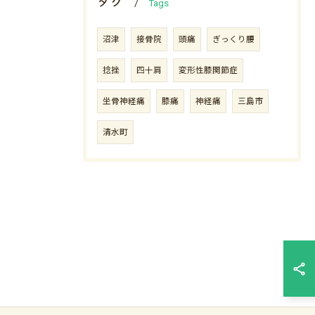
タグ
Tags
沼津
接骨院
頭痛
ぎっくり腰
捻挫
四十肩
変形性膝関節症
坐骨神経痛
膝痛
神経痛
三島市
清水町