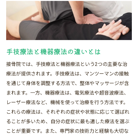
イド
沼津市の接骨院のアクセス情報
各地域の接骨院の特色
評判の良い接骨院の見つけ方
手技療法と機器療法の違いとは
治療前に確認すべきポイント
接骨院の営業時間と予約システム
接骨院では、手技療法と機器療法という2つの主要な治
各種保険対応の有無
療法が提供されます。手技療法は、マンツーマンの接触
を通じて身体を調整する方法で、整体やマッサージが含
接骨院を選ぶ際の注意点症状に合った治療を受
まれます。一方、機器療法は、電気療法や超音波療法、
けるために
レーザー療法など、機械を使って治療を行う方法です。
治療効果を最大化するためのポイント
これらの療法は、それぞれの症状や状態に応じて選ばれ
治療開始前に行うべき準備
ることが多いため、自分の症状に最も適した療法を選ぶ
自己判断による治療選びのリスク
ことが重要です。また、専門家の技術力と経験も大切な
適切な治療期間の見極め方