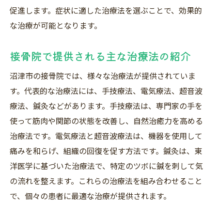
促進します。症状に適した治療法を選ぶことで、効果的
施術内容と料金の透明性
な治療が可能となります。
スタッフの対応とコミュニケーション力
予約の取りやすさと待ち時間
接骨院で提供される主な治療法の紹介
アフターケアの有無と内容
沼津市の接骨院では、様々な治療法が提供されていま
接骨院の治療方法を徹底解説自分に合った方法
す。代表的な治療法には、手技療法、電気療法、超音波
を選ぼう
療法、鍼灸などがあります。手技療法は、専門家の手を
手技療法のメリットとデメリット
使って筋肉や関節の状態を改善し、自然治癒力を高める
電気療法の特徴と効果
治療法です。電気療法と超音波療法は、機器を使用して
超音波療法の利用シーン
痛みを和らげ、組織の回復を促す方法です。鍼灸は、東
鍼灸治療の適用範囲
洋医学に基づいた治療法で、特定のツボに鍼を刺して気
の流れを整えます。これらの治療法を組み合わせること
スポーツ選手におすすめの治療法
で、個々の患者に最適な治療が提供されます。
慢性的な痛みに対する治療選び
沼津市で最適な接骨院を見つけるための基本ガ