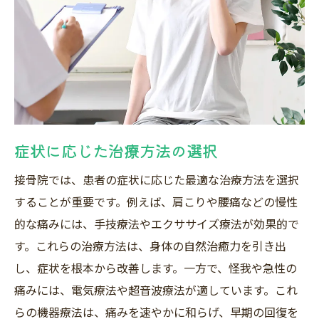
患者の声を参考にする重要性
治療計画の説明と技術力の関連性
沼津市の接骨院の選び方治療方法の違いを知ろ
う
沼津市の接骨院の特徴と利点
効果的な治療方法を選ぶポイント
症状に応じた治療方法の選択
治療内容とサービスの違いを比較する
接骨院では、患者の症状に応じた最適な治療方法を選択
専門治療と一般治療の違い
することが重要です。例えば、肩こりや腰痛などの慢性
沼津市で評判の接骨院紹介
的な痛みには、手技療法やエクササイズ療法が効果的で
自分に合った接骨院を見つけるために確認する
す。これらの治療方法は、身体の自然治癒力を引き出
べき点
し、症状を根本から改善します。一方で、怪我や急性の
痛みには、電気療法や超音波療法が適しています。これ
初回カウンセリングの重要性
らの機器療法は、痛みを速やかに和らげ、早期の回復を
治療環境と設備のチェックポイント