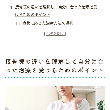
接骨院の違いを理解して自分に合った治療を受
けるためのポイント
症状に応じた治療方法の選択
接骨院で提供される主な治療法の紹介
手技療法と機器療法の違いとは
地域の接骨院の特色を知る
自分に合った接骨院の見極め方
接骨院の違いを理解して自分に合
健康維持に役立つ接骨院の選び方
った治療を受けるためのポイント
接骨院選びで重要な技術力と専門性の見極め方
専門家の経歴と実績を確認する方法
最新の医療技術と接骨院の対応力
口コミと評判が示す技術力の信頼性
施術方法とその効果の違いを理解する