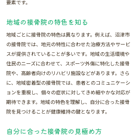
要素です。
治療が合わない場合の対応策
地域の接骨院の特色を知る
医師の指示を守る重要性
接骨院選びのコツ専門家の技術力を見極める方
地域ごとに接骨院の特色は異なります。例えば、沼津市
法
の接骨院では、地元の特性に合わせた治療方法やサービ
施術前のカウンセリングの活用法
スが提供されていることが多いです。地域の生活環境や
技術力の高い接骨院の特徴
住民のニーズに合わせて、スポーツ外傷に特化した接骨
院や、高齢者向けのリハビリ施設などがあります。さら
専門家の資格とライセンスの確認
に、地域密着型の接骨院では、患者とのコミュニケーシ
技術力の違いを実感できるポイント
ョンを重視し、個々の症状に対してきめ細やかな対応が
適切な治療計画の立て方
期待できます。地域の特色を理解し、自分に合った接骨
実績豊富な接骨院の選び方
院を見つけることが健康維持の鍵となります。
自分に合った接骨院の見極め方