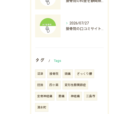
接骨院の料金を静岡県沼津市裾野市で比較初診料から自費診療まで徹底解説
2026/07/27
接骨院の口コミサイト徹底活用術と後悔しない選び方ガイド
タグ
Tags
沼津
接骨院
頭痛
ぎっくり腰
捻挫
四十肩
変形性膝関節症
坐骨神経痛
膝痛
神経痛
三島市
清水町