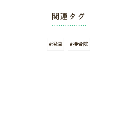
関連タグ
#沼津
#接骨院