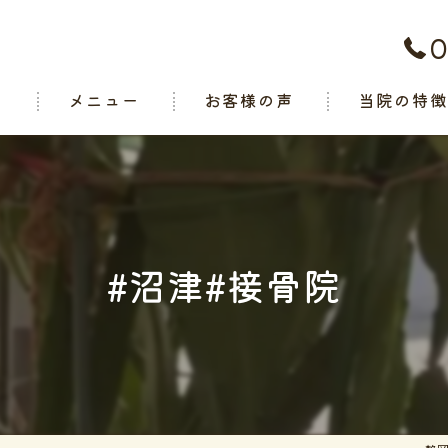
0
ト
メニュー
お客様の声
当院の特
腰痛
肩こり
関節痛
#沼津#接骨院
スポーツ
交通事故