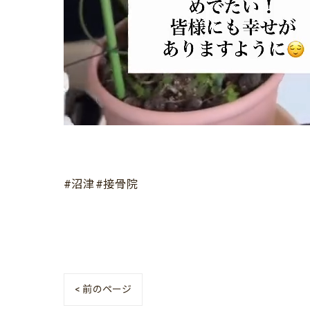
#沼津#接骨院
< 前のページ