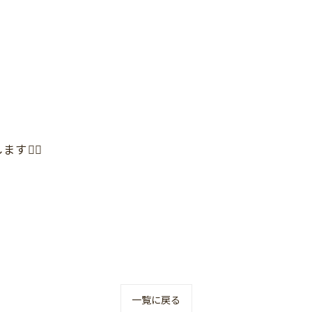
。
🙇‍♀️
一覧に戻る