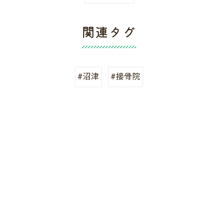
関連タグ
#沼津
#接骨院