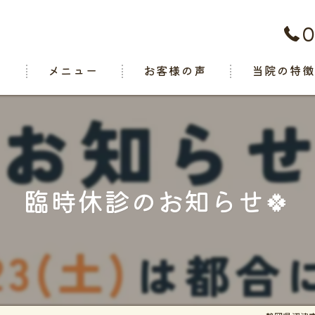
0
ト
メニュー
お客様の声
当院の特
腰痛
肩こり
関節痛
臨時休診のお知らせ🍀
スポーツ
交通事故