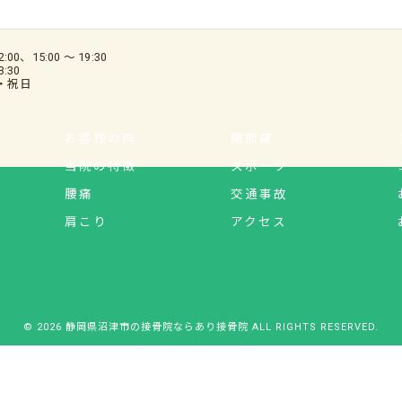
:00、15:00 〜 19:30
:30
日・祝日
お客様の声
関節痛
当院の特徴
スポーツ
腰痛
交通事故
肩こり
アクセス
© 2026 静岡県沼津市の接骨院ならあり接骨院 ALL RIGHTS RESERVED.