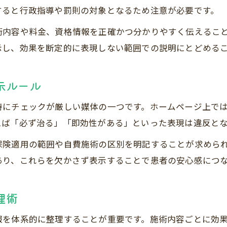
患者の安心につながる接骨院情報設計
すると行政指導や罰則の対象となるため注意が必要です。
ガイドライン遵守の接骨院表現とは何か
術内容や料金、資格情報を正確かつ分かりやすく伝えるこ
接骨院のガイドライン遵守表現の基本
示し、効果を断定的に表現しない範囲での説明にとどめる
禁止表現と許容表現の切り分け方解説
示ルール
広告ガイドラインから学ぶ接骨院表現術
接骨院の名称・施術表示で守るべき枠組み
特にチェックが厳しい媒体の一つです。ホームページ上で
広告違反を防ぐ接骨院表現の具体例
えば「必ず治る」「即効性がある」といった表現は違反と
接骨院FAQ対応で注意したい表現の工夫
保険適用の範囲や自費施術の区別を明記することが求めら
接骨院FAQでの禁止表現と安全な回答例
あり、これらを欠かさず表示することで患者の安心感につ
施術に関するFAQはどこまで答えて良いか
効果断定を避ける接骨院FAQ表現のポイント
理術
患者の不安解消につながるFAQ対応術
報を体系的に整理することが重要です。施術内容ごとに効