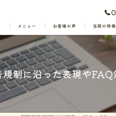
0
ト
メニュー
お客様の声
当院の特
腰痛
肩こり
関節痛
告規制に沿った表現やFAQ
スポーツ
交通事故