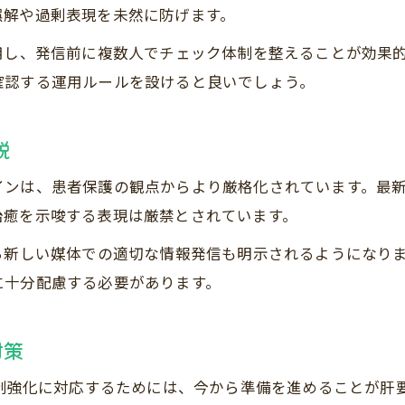
FAQ作成で守るべき接骨院広告規制の要点
誤解や過剰表現を未然に防げます。
広告表現を整えるための接骨院実践例
用し、発信前に複数人でチェック体制を整えることが効果
接骨院広告の実践的な改善事例の紹介
確認する運用ルールを設けると良いでしょう。
誤解を招かない接骨院情報配信の工夫
ホームページで使える接骨院表現の実例
説
広告規制に適合した接骨院導線設計法
インは、患者保護の観点からより厳格化されています。最
患者目線で考える接骨院広告の改善策
治癒を示唆する表現は厳禁とされています。
患者に伝わる接骨院案内作成の極意
ら新しい媒体での適切な情報発信も明示されるようになり
患者に響く接骨院案内文作成テクニック
に十分配慮する必要があります。
接骨院の案内文で伝える安心と信頼感
伝わりやすい接骨院情報設計のポイント
対策
FAQを盛り込んだ接骨院案内の工夫例
規制強化に対応するためには、今から準備を進めることが肝
接骨院案内で集患につなげる表現術