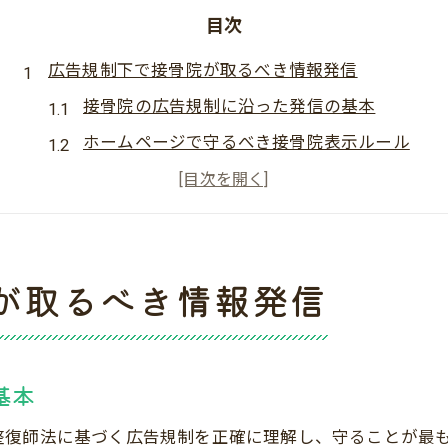
目次
広告規制下で接骨院が取るべき情報発信
接骨院の広告規制に沿った発信の基本
ホームページで守るべき接骨院表示ルール
違反を避けるための接骨院情報整理術
接骨院広告の最新ガイドライン解説
広告規制2025に対応する接骨院対策
が取るべき情報発信
適法な接骨院案内で信頼を築くポイント
接骨院の案内文で信頼感を高めるコツ
名称や施術内容の適法な伝え方の工夫
基本
接骨院料金案内で注意すべき表現ポイント
法律に適合した接骨院案内の作成手順
整復師法に基づく広告規制を正確に理解し、守ることが最