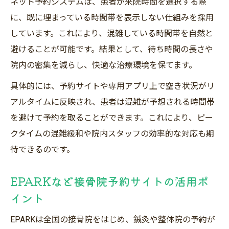
ネット予約システムは、患者が来院時間を選択する際
服装や予約方法の疑問を徹底解消
に、既に埋まっている時間帯を表示しない仕組みを採用
接骨院通院時のおすすめ服装と注意点
しています。これにより、混雑している時間帯を自然と
ブラジャー着用時の接骨院施術について
避けることが可能です。結果として、待ち時間の長さや
接骨院予約時によくある質問とその回答
院内の密集を減らし、快適な治療環境を保てます。
予約前に確認したい接骨院の服装マナー
具体的には、予約サイトや専用アプリ上で空き状況がリ
ネット予約の際に気を付けたい入力事項
アルタイムに反映され、患者は混雑が予想される時間帯
予約不要の接骨院と事前予約の違い
を避けて予約を取ることができます。これにより、ピー
接骨院予約なし来院のメリットとデメリッ
クタイムの混雑緩和や院内スタッフの効率的な対応も期
ト
待できるのです。
事前予約と予約不要の接骨院利用比較
EPARKなど接骨院予約サイトの活用ポ
混雑時に強い接骨院の予約システムとは
イント
接骨院予約の柔軟性と急な通院への対応力
予約不要で接骨院を利用する際の注意点
EPARKは全国の接骨院をはじめ、鍼灸や整体院の予約が