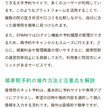
できる大手予約サイトで、多くのユーザーが利用してい
自分に合う接骨院予約システムを選ぶ
ます。このようなプラットフォームを活用することで、
接骨院予約システム選びの基準と注意点
複数の院の空き状況や口コミを比較しながら、自分に合
ネット予約と電話予約の違いを比較解説
った接骨院を簡単に見つけられます。
接骨院予約システムの口コミ活用術
また、EPARKではログイン機能や予約履歴の管理ができ
EPARK接骨院など人気予約サイトの特徴
るため、再予約やキャンセルもスムーズに行えます。さ
使いやすい接骨院予約システムの見極め方
らに、掲載料金や管理画面の使いやすさなど、接骨院側
の運営効率向上にも貢献しており、利用者と院双方にメ
リットがあるサービスです。
接骨院予約の操作方法と注意点を解説
接骨院のネット予約は、基本的に予約サイトや専用アプ
リにアクセスし、希望の日時や施術内容を選択して個人
情報を入力する流れです。操作は直感的で簡単ですが、