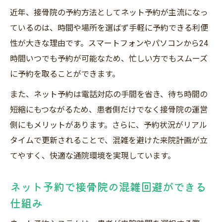
コツ
近年、接骨院の予約方法としてネット予約が主流になっ
ネット予約で接骨院の空き状況を素早く確
ているのは、時間や場所を選ばず手軽に予約できる利便
認
性が大きな理由です。スマートフォンやパソコンから24
キャンセル待ちを活用した接骨院予約法
時間いつでも予約が可能なため、忙しい方でもスムーズ
接骨院予約のコツと混雑時の対策ポイント
に予約を取ることができます。
複数の接骨院を比較して最適な予約を取る
また、ネット予約は電話対応の手間を省き、待ち時間の
方法
短縮にもつながるため、患者側だけでなく接骨院の運営
忙しい方も安心の接骨院予約活用法
側にもメリットがあります。さらに、予約状況がリアル
タイムで更新されることで、混雑を避けた来院計画が立
仕事帰りでも接骨院予約が簡単な理由
てやすく、快適な通院環境を実現しています。
接骨院のネット予約で時短通院を実現
24時間対応の接骨院予約システム活用術
ネット予約で接骨院の混雑回避ができる
スマホで完結する接骨院予約のメリット
仕組み
土日祝日も安心な接骨院予約のポイント