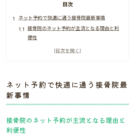
目次
ネット予約で快適に通う接骨院最新事情
接骨院のネット予約が主流となる理由と利
便性
ネット予約で接骨院の混雑回避ができる仕
組み
EPARKなど接骨院予約サイトの活用ポイン
ト
ネット予約で快適に通う接骨院最
接骨院予約の操作方法と注意点を解説
新事情
口コミで選ぶ接骨院ネット予約の安心ポイ
ント
接骨院のネット予約が主流となる理由と
接骨院の予約をスムーズに取るコツ
利便性
接骨院予約が取りやすい時間帯を見極める