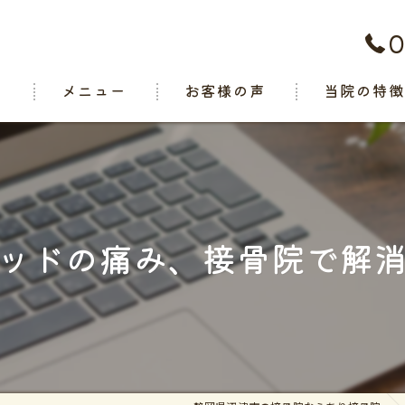
0
ト
メニュー
お客様の声
当院の特
腰痛
肩こり
関節痛
ッドの痛み、接骨院で解
スポーツ
交通事故