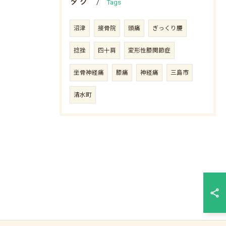
タグ
Tags
沼津
接骨院
頭痛
ぎっくり腰
捻挫
四十肩
変形性膝関節症
坐骨神経痛
膝痛
神経痛
三島市
清水町