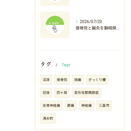
2026/07/20
接骨院と鍼灸を静岡県沼津市下田市で料金から選び方まで徹底解説
タグ
Tags
沼津
接骨院
頭痛
ぎっくり腰
捻挫
四十肩
変形性膝関節症
坐骨神経痛
膝痛
神経痛
三島市
清水町