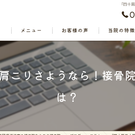
『四十
0
ト
メニュー
お客様の声
当院の特
腰痛
肩こり
肩こりさようなら！接骨
関節痛
は？
スポーツ
交通事故