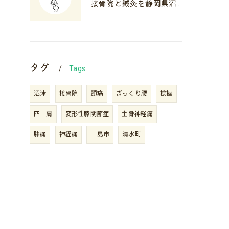
接骨院と鍼灸を静岡県沼津市下田市で料金から選び方まで徹底解説
タグ
Tags
沼津
接骨院
頭痛
ぎっくり腰
捻挫
四十肩
変形性膝関節症
坐骨神経痛
膝痛
神経痛
三島市
清水町